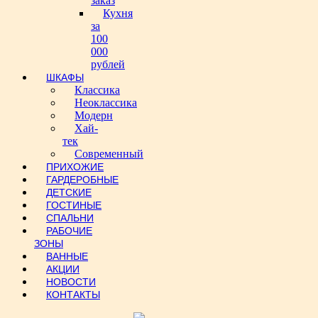
заказ
Кухня
за
100
000
рублей
ШКАФЫ
Классика
Неоклассика
Модерн
Хай-
тек
Современный
ПРИХОЖИЕ
ГАРДЕРОБНЫЕ
ДЕТСКИЕ
ГОСТИНЫЕ
СПАЛЬНИ
РАБОЧИЕ
ЗОНЫ
ВАННЫЕ
АКЦИИ
НОВОСТИ
КОНТАКТЫ