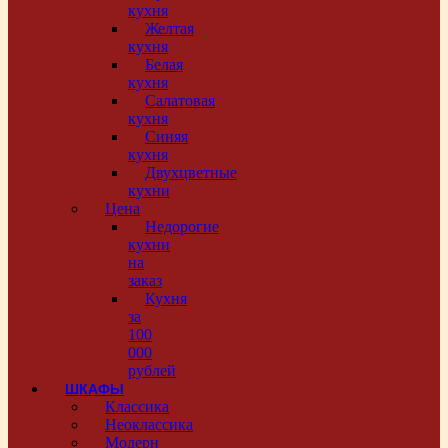
кухня
Желтая
кухня
Белая
кухня
Салатовая
кухня
Синяя
кухня
Двухцветные
кухни
Цена
Недорогие
кухни
на
заказ
Кухня
за
100
000
рублей
ШКАФЫ
Классика
Неоклассика
Модерн