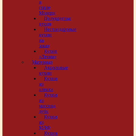
в
стиле
Модерн
Полукруглая
кухня
Нестандартные
кухни
на
заказ
Кухня
«Леона»
Материал
Акриловые
кухни
Кухни
из
алвика
Кухни
из
массива
дуба
Кухни
из
МДФ
Кухни