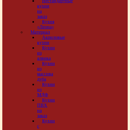
Нестандартные
кухни
на
заказ
Кухня
«Леона»
Материал
Акриловые
кухни
Кухни
из
алвика
Кухни
из
массива
дуба
Кухни
из
МДФ
Кухни
ПВХ
на
заказ
Кухни
с