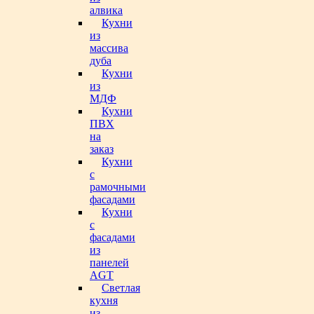
алвика
Кухни
из
массива
дуба
Кухни
из
МДФ
Кухни
ПВХ
на
заказ
Кухни
с
рамочными
фасадами
Кухни
с
фасадами
из
панелей
AGT
Светлая
кухня
из