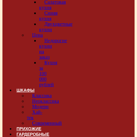
Салатовая
кухня
Синяя
кухня
Двухцветные
кухни
Цена
Недорогие
кухни
на
заказ
Кухня
за
100
000
рублей
ШКАФЫ
Классика
Неоклассика
Модерн
Хай-
тек
Современный
ПРИХОЖИЕ
ГАРДЕРОБНЫЕ