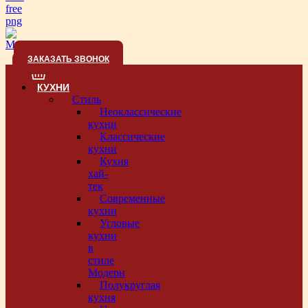
ЗАКАЗАТЬ ЗВОНОК
КУХНИ
Стиль
Неоклассические
кухни
Классические
кухни
Кухня
хай-
тек
Современные
кухни
Угловые
кухни
в
стиле
Модерн
Полукруглая
кухня