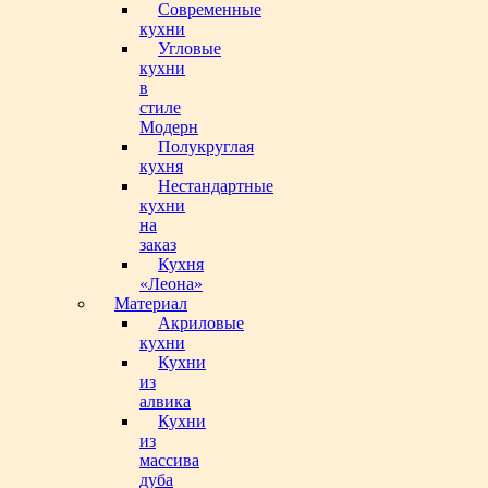
Современные
кухни
Угловые
кухни
в
стиле
Модерн
Полукруглая
кухня
Нестандартные
кухни
на
заказ
Кухня
«Леона»
Материал
Акриловые
кухни
Кухни
из
алвика
Кухни
из
массива
дуба