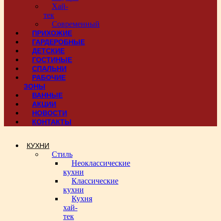
Хай-
тек
Современный
ПРИХОЖИЕ
ГАРДЕРОБНЫЕ
ДЕТСКИЕ
ГОСТИНЫЕ
СПАЛЬНИ
РАБОЧИЕ
ЗОНЫ
ВАННЫЕ
АКЦИИ
НОВОСТИ
КОНТАКТЫ
КУХНИ
Стиль
Неоклассические
кухни
Классические
кухни
Кухня
хай-
тек