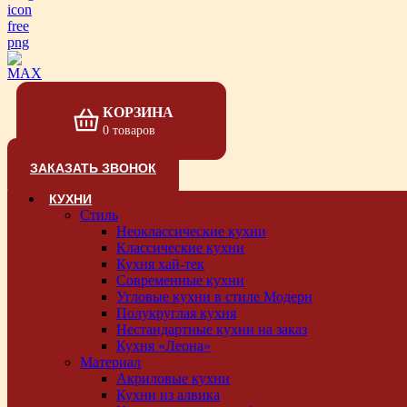
КОРЗИНА
0 товаров
ЗАКАЗАТЬ ЗВОНОК
КУХНИ
Стиль
Неоклассические кухни
Классические кухни
Кухня хай-тек
Современные кухни
Угловые кухни в стиле Модерн
Полукруглая кухня
Нестандартные кухни на заказ
Кухня «Леона»
Материал
Акриловые кухни
Кухни из алвика