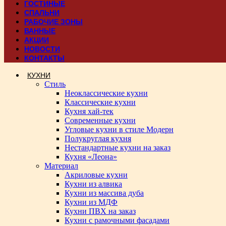
ГОСТИНЫЕ
СПАЛЬНИ
РАБОЧИЕ ЗОНЫ
ВАННЫЕ
АКЦИИ
НОВОСТИ
КОНТАКТЫ
КУХНИ
Стиль
Неоклассические кухни
Классические кухни
Кухня хай-тек
Современные кухни
Угловые кухни в стиле Модерн
Полукруглая кухня
Нестандартные кухни на заказ
Кухня «Леона»
Материал
Акриловые кухни
Кухни из алвика
Кухни из массива дуба
Кухни из МДФ
Кухни ПВХ на заказ
Кухни с рамочными фасадами