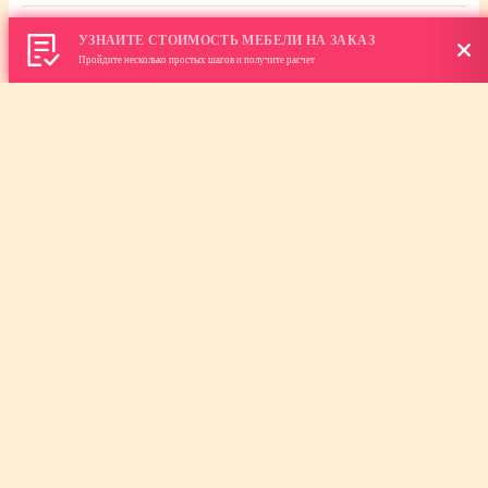
Размер:
Индивидуальный
УЗНАЙТЕ СТОИМОСТЬ МЕБЕЛИ НА ЗАКАЗ
Пройдите несколько простых шагов и получите расчет
ЗАКАЗАТЬ
Шкаф Oliva
Цена:
По запросу
Категория:
Шкафы, Классические
Цвет:
Оливковый
Материал:
Корпус ЛДСП Премиум, Фасады МДФ с покрытием
на выбор
Размер:
Индивидуальный
ЗАКАЗАТЬ